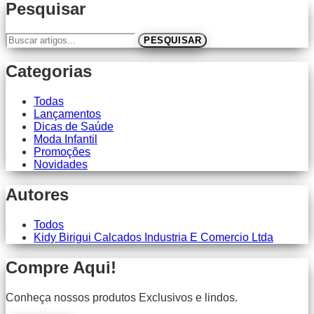
Pesquisar
Buscar artigos
PESQUISAR
Categorias
Todas
Lançamentos
Dicas de Saúde
Moda Infantil
Promoções
Novidades
Autores
Todos
Kidy Birigui Calcados Industria E Comercio Ltda
Compre Aqui!
Conheça nossos produtos Exclusivos e lindos.