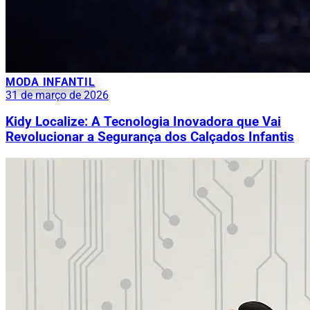
MODA INFANTIL
31 de março de 2026
Kidy Localize: A Tecnologia Inovadora que Vai
Revolucionar a Segurança dos Calçados Infantis