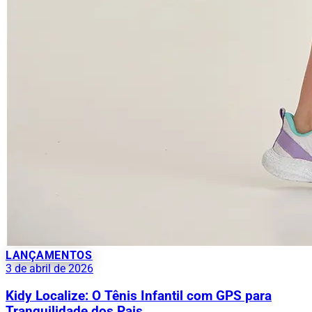
LANÇAMENTOS
3 de abril de 2026
Kidy Localize: O Tênis Infantil com GPS para
Tranquilidade dos Pais