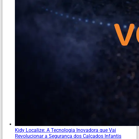
Kidy Localize: A Tecnologia Inovadora que Vai
Revolucionar a Segurança dos Calçados Infantis